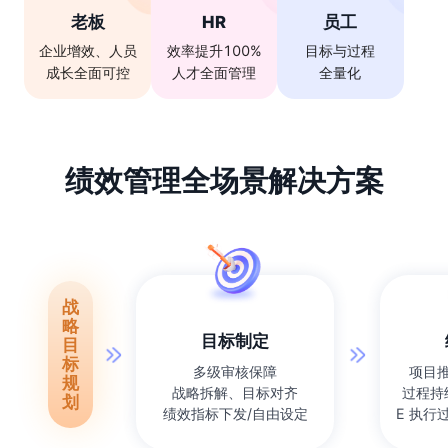
老板
HR
员工
企业增效、人员
效率提升100%
目标与过程
成长全面可控
人才全面管理
全量化
绩效管理全场景解决方案
战
略
目标制定
目
标
多级审核保障
项目
规
战略拆解、目标对齐
过程持
划
绩效指标下发/自由设定
E 执行